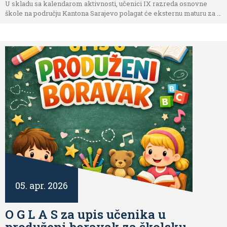
U skladu sa kalendarom aktivnosti, učenici IX razreda osnovne
škole na području Kantona Sarajevo polagat će eksternu maturu za …
05. apr. 2026
O G L A S za upis učenika u