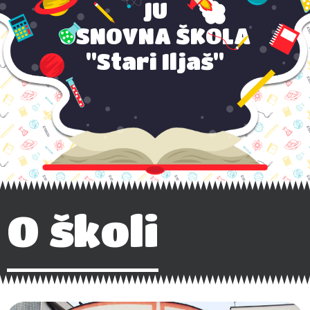
JU
OSNOVNA ŠKOLA
"Stari Iljaš"
O školi