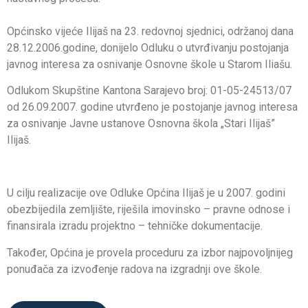
Općinsko vijeće Ilijaš na 23. redovnoj sjednici, održanoj dana
28.12.2006.godine, donijelo Odluku o utvrđivanju postojanja
javnog interesa za osnivanje Osnovne škole u Starom Iliašu.
Odlukom Skupštine Kantona Sarajevo broj: 01-05-24513/07
od 26.09.2007. godine utvrđeno je postojanje javnog interesa
za osnivanje Javne ustanove Osnovna škola „Stari Ilijaš”
Ilijaš.
U cilju realizacije ove Odluke Općina Ilijaš je u 2007. godini
obezbijedila zemljište, riješila imovinsko – pravne odnose i
finansirala izradu projektno – tehničke dokumentacije.
Također, Općina je provela proceduru za izbor najpovoljnijeg
ponuđača za izvođenje radova na izgradnji ove škole.