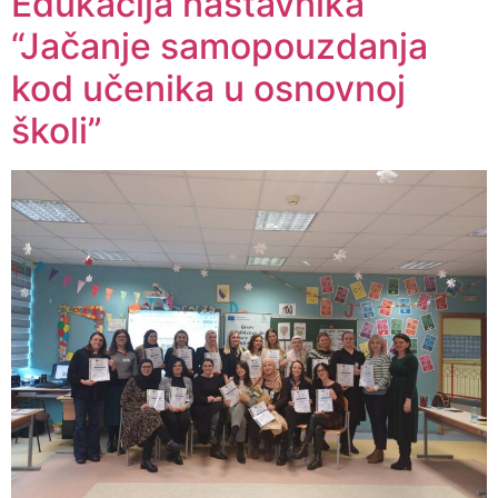
Edukacija nastavnika
“Jačanje samopouzdanja
kod učenika u osnovnoj
školi”