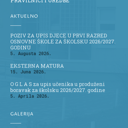
PRAVILNICI I UREDBE
AKTUELNO
POZIV ZA UPIS DJECE U PRVI RAZRED
OSNOVNE ŠKOLE ZA ŠKOLSKU 2026/2027.
GODINU
5. Augusta 2026.
EKSTERNA MATURA
15. Juna 2026.
O G L A S za upis učenika u produženi
boravak za školsku 2026/2027. godine
5. Aprila 2026.
GALERIJA