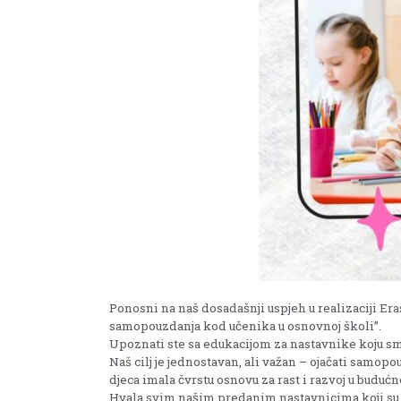
Ponosni na naš dosadašnji uspjeh u realizaciji Era
samopouzdanja kod učenika u osnovnoj školi”.
Upoznati ste sa edukacijom za nastavnike koju smo 
Naš cilj je jednostavan, ali važan – ojačati samop
djeca imala čvrstu osnovu za rast i razvoj u budućn
Hvala svim našim predanim nastavnicima koji su v