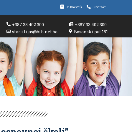
E-Dnevnik
Kontakt
+387 33 402 300
+387 33 402 300
stariilijas@bih.net.ba
Bosanski put 151
osnovnoj školi”