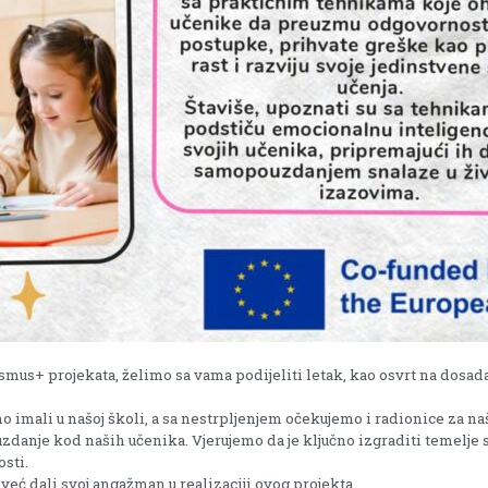
smus+ projekata, želimo sa vama podijeliti letak, kao osvrt na dosada
imali u našoj školi, a sa nestrpljenjem očekujemo i radionice za naš
ouzdanje kod naših učenika. Vjerujemo da je ključno izgraditi temelj
osti.
eć dali svoj angažman u realizaciji ovog projekta.