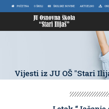
POČETNA
O ŠKOLI
ŠKOLSKE NOVINE
AKTUELNO
ON
Vijesti iz JU OŠ "Stari Ilij
Letak “Jačanje