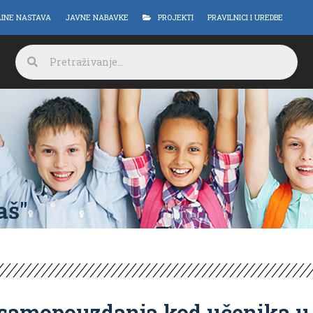
LINE NASTAVA
JAVNE NABAVKE
PROJEKTI
PRAVILNICI I UREDBE
aš"
 samopouzdanja kod učenika u 