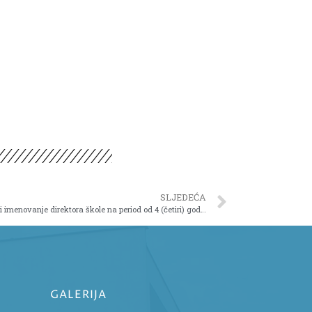
SLJEDEĆA
ODLUKA o raspisivanju konkursa za izbor i imenovanje direktora škole na period od 4 (četiri) godine
GALERIJA