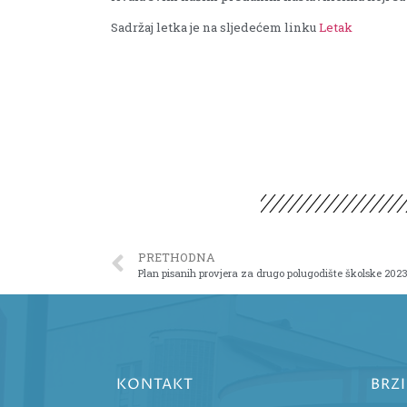
Sadržaj letka je na sljedećem linku
Letak
PRETHODNA
Plan pisanih provjera za drugo polugodište školske 202
KONTAKT
BRZ