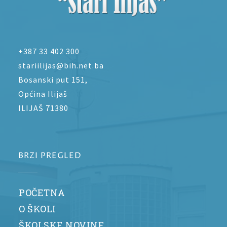
+387 33 402 300
stariilijas@bih.net.ba
Bosanski put 151,
Općina Ilijaš
ILIJAŠ 71380
BRZI PREGLED
POČETNA
O ŠKOLI
ŠKOLSKE NOVINE