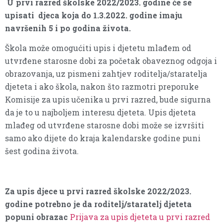
U prvi razred školske 2022/2023. godine će se
upisati djeca koja do 1.3.2022. godine imaju
navršenih 5 i po godina života.
Škola može omogućiti upis i djetetu mlađem od
utvrđene starosne dobi za početak obaveznog odgoja i
obrazovanja, uz pismeni zahtjev roditelja/staratelja
djeteta i ako škola, nakon što razmotri preporuke
Komisije za upis učenika u prvi razred, bude sigurna
da je to u najboljem interesu djeteta. Upis djeteta
mlađeg od utvrđene starosne dobi može se izvršiti
samo ako dijete do kraja kalendarske godine puni
šest godina života.
Za upis djece u prvi razred školske 2022/2023.
godine potrebno je da roditelj/staratelj djeteta
popuni obrazac
Prijava za upis djeteta u prvi razred