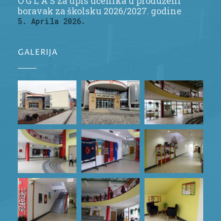
O G L A S za upis učenika u produženi
boravak za školsku 2026/2027. godine
5. Aprila 2026.
GALERIJA