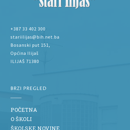
+387 33 402 300
stariilijas@bih.net.ba
Bosanski put 151,
Općina Ilijaš
ILIJAŠ 71380
BRZI PREGLED
POČETNA
O ŠKOLI
ŠKOLSKE NOVINE