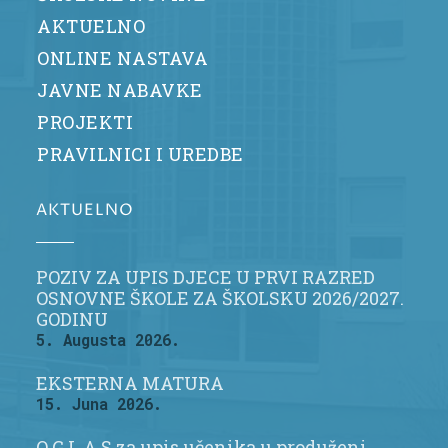
AKTUELNO
ONLINE NASTAVA
JAVNE NABAVKE
PROJEKTI
PRAVILNICI I UREDBE
AKTUELNO
POZIV ZA UPIS DJECE U PRVI RAZRED
OSNOVNE ŠKOLE ZA ŠKOLSKU 2026/2027.
GODINU
5. Augusta 2026.
EKSTERNA MATURA
15. Juna 2026.
O G L A S za upis učenika u produženi