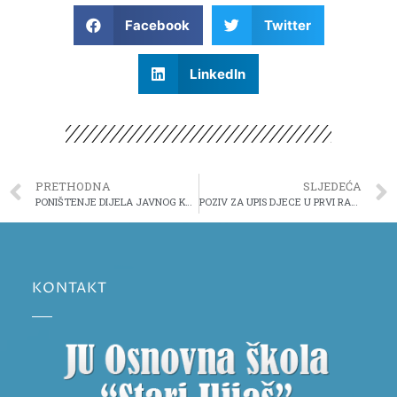
Facebook
Twitter
LinkedIn
PRETHODNA
SLJEDEĆA
PONIŠTENJE DIJELA JAVNOG KONKURSA
POZIV ZA UPIS DJECE U PRVI RAZRED OSNOVNE ŠKOLE ZA ŠKOLSKU 2022/2023. GODINU – augustovski upisni rok
KONTAKT