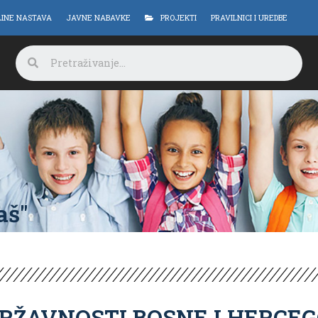
LINE NASTAVA
JAVNE NABAVKE
PROJEKTI
PRAVILNICI I UREDBE
aš"
RŽAVNOSTI BOSNE I HERCE