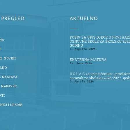
I PREGLED
AKTUELNO
POZIV ZA UPIS DJECE U PRVI RA
NA
OSNOVNE ŠKOLE ZA ŠKOLSKU 2026
GODINU
I
5. Augusta 2026.
KE NOVINE
EKSTERNA MATURA
15. Juna 2026.
LNO
O G L A S za upis učenika u produže
E NASTAVA
boravak za školsku 2026/2027. god
5. Aprila 2026.
 NABAVKE
KTI
NICI I UREDBE