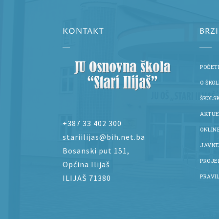
KONTAKT
BRZ
POČET
O ŠKOL
ŠKOLS
AKTUE
+387 33 402 300
ONLIN
stariilijas@bih.net.ba
JAVNE
Bosanski put 151,
PROJE
Općina Ilijaš
ILIJAŠ 71380
PRAVIL