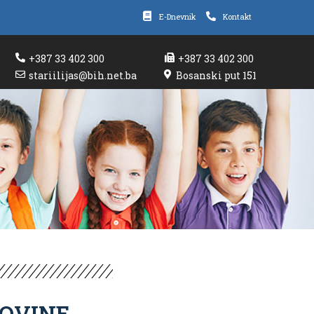
E-Dnevnik
Kontakt
+387 33 402 300
+387 33 402 300
stariilijas@bih.net.ba
Bosanski put 151
GOVINE