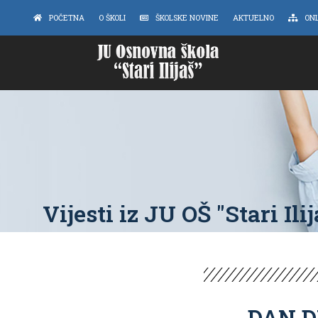
POČETNA
O ŠKOLI
ŠKOLSKE NOVINE
AKTUELNO
ON
Vijesti iz JU OŠ "Stari Ilij
DAN D