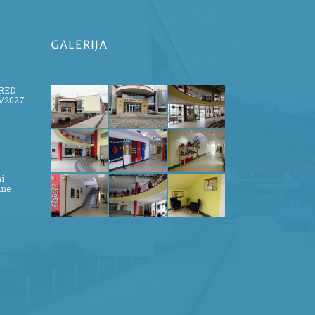
GALERIJA
ZRED
/2027.
ni
ine