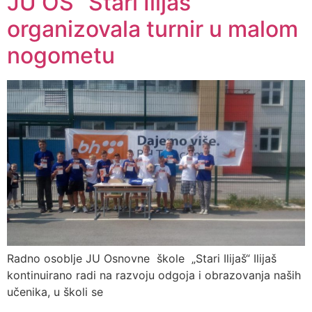
JU OŠ “Stari Ilijaš”
organizovala turnir u malom
nogometu
Radno osoblje JU Osnovne škole „Stari Ilijaš“ Ilijaš
kontinuirano radi na razvoju odgoja i obrazovanja naših
učenika, u školi se