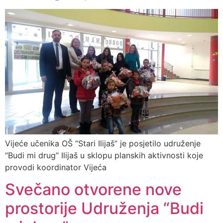
Vijeće učenika OŠ “Stari Ilijaš” je posjetilo udruženje
“Budi mi drug” Ilijaš u sklopu planskih aktivnosti koje
provodi koordinator Vijeća
Svečano otvorene nove
prostorije Udruženja “Budi