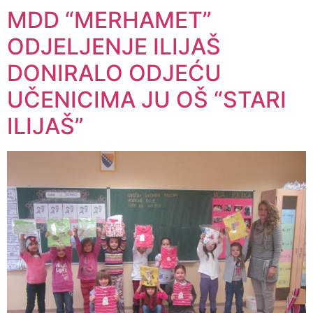
MDD “MERHAMET”
ODJELJENJE ILIJAŠ
DONIRALO ODJEĆU
UČENICIMA JU OŠ “STARI
ILIJAŠ”