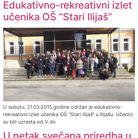
Edukativno-rekreativni izlet
učenika OŠ “Stari Ilijaš”
U subotu, 21.03.2015.godine održan je edukativno-
rekreativni izlet učenika OŠ “Stari Ilijaš“ u Ilijašu. Učenici
su bili uzrasta od V do
U petak svečana priredba u