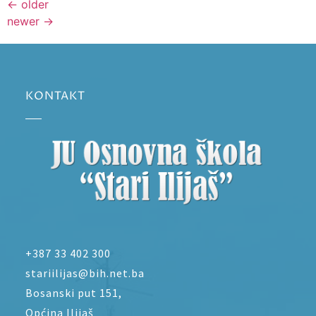
←
older
newer
→
KONTAKT
+387 33 402 300
stariilijas@bih.net.ba
Bosanski put 151,
Općina Ilijaš