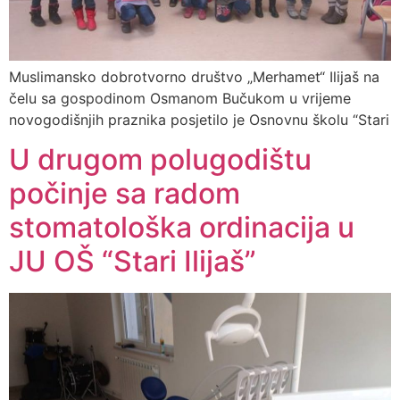
Muslimansko dobrotvorno društvo „Merhamet“ Ilijaš na
čelu sa gospodinom Osmanom Bučukom u vrijeme
novogodišnjih praznika posjetilo je Osnovnu školu “Stari
U drugom polugodištu
počinje sa radom
stomatološka ordinacija u
JU OŠ “Stari Ilijaš”