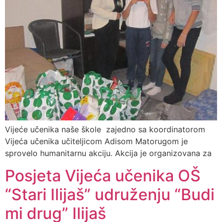
Vijeće učenika naše škole zajedno sa koordinatorom
Vijeća učenika učiteljicom Adisom Matorugom je
sprovelo humanitarnu akciju. Akcija je organizovana za
Posjeta Vijeća učenika OŠ
“Stari Ilijaš” udruženju “Budi
mi drug” Ilijaš