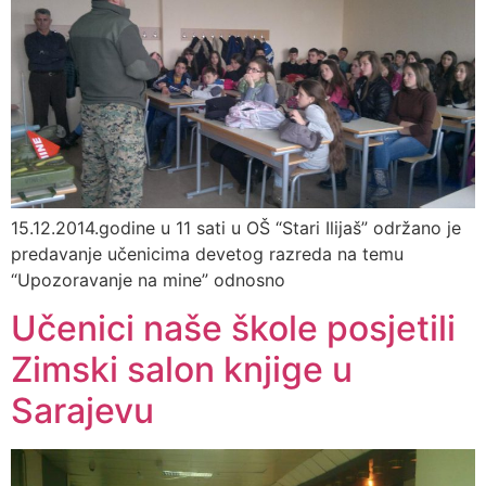
15.12.2014.godine u 11 sati u OŠ “Stari Ilijaš” održano je
predavanje učenicima devetog razreda na temu
“Upozoravanje na mine” odnosno
Učenici naše škole posjetili
Zimski salon knjige u
Sarajevu