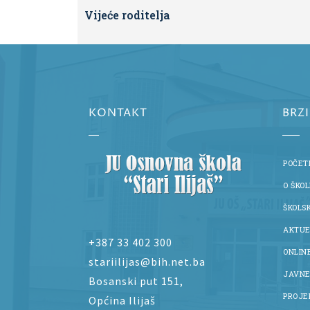
Vijeće roditelja
KONTAKT
BRZ
POČET
O ŠKOL
ŠKOLS
AKTUE
+387 33 402 300
ONLIN
stariilijas@bih.net.ba
JAVNE
Bosanski put 151,
PROJE
Općina Ilijaš