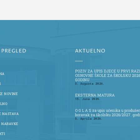
I PREGLED
AKTUELNO
POZIV ZA UPIS DJECE U PRVI RA
NA
OSNOVNE ŠKOLE ZA ŠKOLSKU 2026
GODINU
I
5. Augusta 2026.
KE NOVINE
EKSTERNA MATURA
15. Juna 2026.
LNO
O G L A S za upis učenika u produže
E NASTAVA
boravak za školsku 2026/2027. god
5. Aprila 2026.
 NABAVKE
KTI