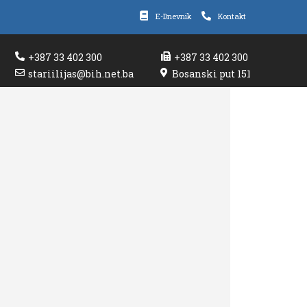
E-Dnevnik
Kontakt
+387 33 402 300
+387 33 402 300
stariilijas@bih.net.ba
Bosanski put 151