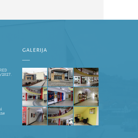
GALERIJA
ZRED
/2027.
ni
ine