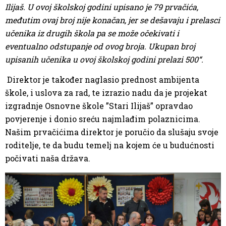
Ilijaš. U ovoj školskoj godini upisano je 79 prvačića,
međutim ovaj broj nije konačan, jer se dešavaju i prelasci
učenika iz drugih škola pa se može očekivati i
eventualno odstupanje od ovog broja. Ukupan broj
upisanih učenika u ovoj školskoj godini prelazi 500“.
Direktor je također naglasio prednost ambijenta
škole, i uslova za rad, te izrazio nadu da je projekat
izgradnje Osnovne škole ”Stari Ilijaš” opravdao
povjerenje i donio sreću najmlađim polaznicima.
Našim prvačićima direktor je poručio da slušaju svoje
roditelje, te da budu temelj na kojem će u budućnosti
počivati naša država.