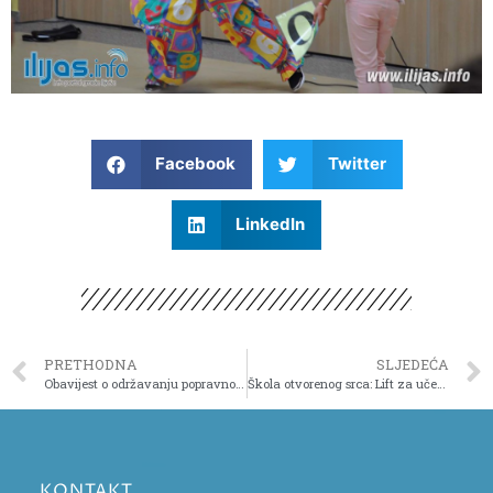
Facebook
Twitter
LinkedIn
PRETHODNA
SLJEDEĆA
Obavijest o održavanju popravnog ispita
Škola otvorenog srca: Lift za učenika sa cerebralnom paralizom
KONTAKT