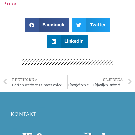
Prilog
Facebook
Twitter
LinkedIn
PRETHODNA
SLJEDEĆA
Održan webinar za nastavnike i učenike „Realizacija online nastave-inovativni pristup u razrednoj nastavi“
Obavještenje – Objavljeni snimci webinara
KONTAKT