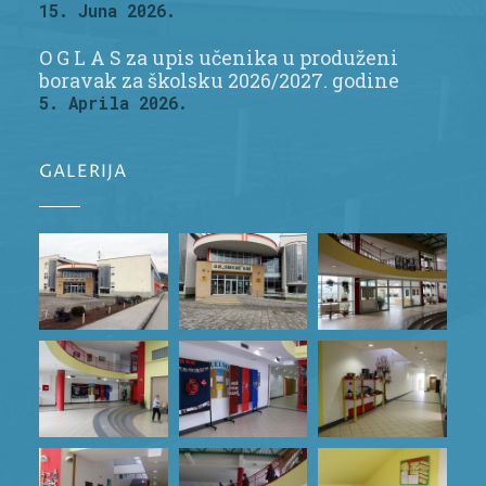
15. Juna 2026.
O G L A S za upis učenika u produženi
boravak za školsku 2026/2027. godine
5. Aprila 2026.
GALERIJA