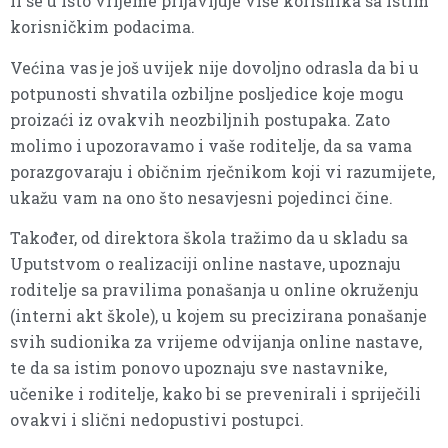
li se u isto vrijeme prijavljuje više korisnika sa istim
korisničkim podacima.
Većina vas je još uvijek nije dovoljno odrasla da bi u
potpunosti shvatila ozbiljne posljedice koje mogu
proizaći iz ovakvih neozbiljnih postupaka. Zato
molimo i upozoravamo i vaše roditelje, da sa vama
porazgovaraju i običnim rječnikom koji vi razumijete,
ukažu vam na ono što nesavjesni pojedinci čine.
Također, od direktora škola tražimo da u skladu sa
Uputstvom o realizaciji online nastave, upoznaju
roditelje sa pravilima ponašanja u online okruženju
(interni akt škole), u kojem su precizirana ponašanje
svih sudionika za vrijeme odvijanja online nastave,
te da sa istim ponovo upoznaju sve nastavnike,
učenike i roditelje, kako bi se prevenirali i spriječili
ovakvi i slični nedopustivi postupci.