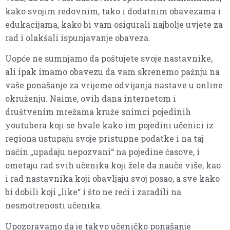
kako svojim redovnim, tako i dodatnim obavezama i
edukacijama, kako bi vam osigurali najbolje uvjete za
rad i olakšali ispunjavanje obaveza.
Uopće ne sumnjamo da poštujete svoje nastavnike,
ali ipak imamo obavezu da vam skrenemo pažnju na
vaše ponašanje za vrijeme odvijanja nastave u online
okruženju. Naime, ovih dana internetom i
društvenim mrežama kruže snimci pojedinih
youtubera koji se hvale kako im pojedini učenici iz
regiona ustupaju svoje pristupne podatke i na taj
način „upadaju nepozvani“ na pojedine časove, i
ometaju rad svih učenika koji žele da nauče više, kao
i rad nastavnika koji obavljaju svoj posao, a sve kako
bi dobili koji „like“ i što ne reći i zaradili na
nesmotrenosti učenika.
Upozoravamo da je takvo učeničko ponašanje