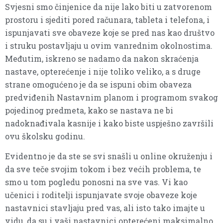
Svjesni smo činjenice da nije lako biti u zatvorenom
prostoru i sjediti pored računara, tableta i telefona, i
ispunjavati sve obaveze koje se pred nas kao društvo
i struku postavljaju u ovim vanrednim okolnostima.
Međutim, iskreno se nadamo da nakon skraćenja
nastave, opterećenje i nije toliko veliko, a s druge
strane omogućeno je da se ispuni obim obaveza
predviđenih Nastavnim planom i programom svakog
pojedinog predmeta, kako se nastava ne bi
nadoknađivala kasnije i kako biste uspješno završili
ovu školsku godinu.
Evidentno je da ste se svi snašli u online okruženju i
da sve teče svojim tokom i bez većih problema, te
smo u tom pogledu ponosni na sve vas. Vi kao
učenici i roditelji ispunjavate svoje obaveze koje
nastavnici stavljaju pred vas, ali isto tako imajte u
vidu, da su i vaši nastavnici opterećeni maksimalno,