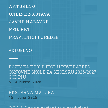
AKTUELNO
ONLINE NASTAVA
JAVNE NABAVKE
PROJEKTI
PRAVILNICI I UREDBE
AKTUELNO
POZIV ZA UPIS DJECE U PRVI RAZRED
OSNOVNE ŠKOLE ZA ŠKOLSKU 2026/2027.
GODINU
5. Augusta 2026.
EKSTERNA MATURA
15. Juna 2026.
O G L A S za upis učenika u produženi