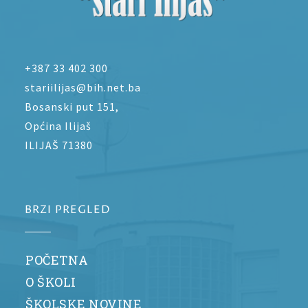
+387 33 402 300
stariilijas@bih.net.ba
Bosanski put 151,
Općina Ilijaš
ILIJAŠ 71380
BRZI PREGLED
POČETNA
O ŠKOLI
ŠKOLSKE NOVINE