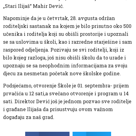
„Stari Ilijaš“ Mahir Dević.
Napominje da je u četvrtak, 28. avgusta održan
roditeljski sastanak na kojem je bilo prisutno oko 500
učenika i roditelja koji su obišli prostorije i upoznali
se sa uslovima u školi, kao i razredne starješine i sam
raspored odjeljenja. Pozivaju se svi roditelji, koji iz
bilo kojeg razloga, još nisu obišli školu da to urade i
upoznaju se sa neophodnim informacijama za svoju
djecu za nesmetan početak nove školske godine.
Podsjećamo, otvorenje Škole je 01. septembra- prijem
prvačića u 12 sati,a svečano otvorenje i program u 14
sati. Direktor Dević još je jednom pozvao sve roditelje
i građane Ilijaša da prisustvuju ovom važnom
događaju za naš grad.