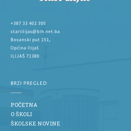
+387 33 402 300
stariilijas@bih.net.ba
Bosanski put 151,
Općina Ilijaš
ILIJAŠ 71380
BRZI PREGLED
POČETNA
O ŠKOLI
ŠKOLSKE NOVINE