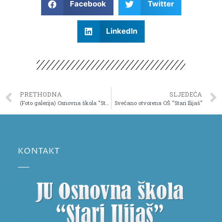
Facebook
Twitter
LinkedIn
PRETHODNA
SLJEDEĆA
(Foto galerija) Osnovna škola “Stari Ilijaš”
Svečano otvorena OŠ “Stari Ilijaš”
KONTAKT