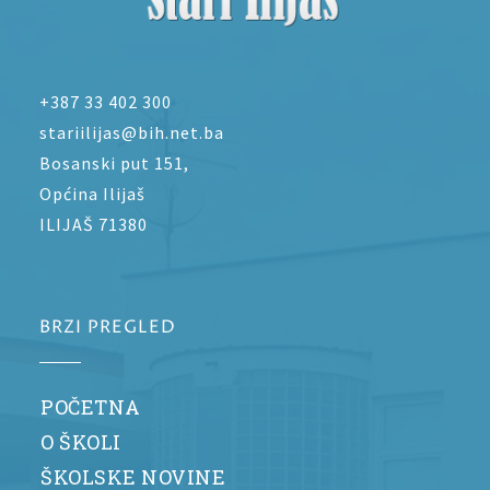
+387 33 402 300
stariilijas@bih.net.ba
Bosanski put 151,
Općina Ilijaš
ILIJAŠ 71380
BRZI PREGLED
POČETNA
O ŠKOLI
ŠKOLSKE NOVINE