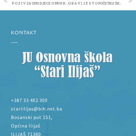
P O Z I V ZA UPIS DJECE U PRVI RAZRED OSNOVNE ŠKOLE ZA ŠKOLSKU 2020/2021. GODINU (augustovski upisni rok)
O B A V I J E S T O POČETKU ŠKOLSKE 2020/2021 GODINE U KANTONU SARAJEVO ZA OSNOVNE I SREDNJE ŠKOLE
KONTAKT
+387 33 402 300
stariilijas@bih.net.ba
Bosanski put 151,
Općina Ilijaš
ILIJAŠ 71380