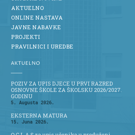
AKTUELNO
ONLINE NASTAVA
JAVNE NABAVKE
PROJEKTI
PRAVILNICI I UREDBE
AKTUELNO
POZIV ZA UPIS DJECE U PRVI RAZRED
OSNOVNE ŠKOLE ZA ŠKOLSKU 2026/2027.
GODINU
5. Augusta 2026.
EKSTERNA MATURA
15. Juna 2026.
O G L A S za upis učenika u produženi