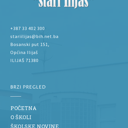
+387 33 402 300
stariilijas@bih.net.ba
Bosanski put 151,
Općina Ilijaš
ILIJAŠ 71380
BRZI PREGLED
POČETNA
O ŠKOLI
ŠKOLSKE NOVINE