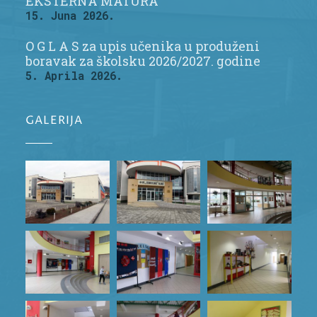
EKSTERNA MATURA
15. Juna 2026.
O G L A S za upis učenika u produženi
boravak za školsku 2026/2027. godine
5. Aprila 2026.
GALERIJA