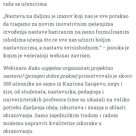
rada sa učenicima.
„Nastava na daljinu je izazov koji nas je sve potakao
da tragamo za novim inovativnim rješenjima
izvođenja nastave baziranim na jasno formulisanim
ishodima učenja što će sve nas učiniti boljim
nastavnicima, a nastavu svrsishodnom.“ – poruka je
kojim je večerašnji webinar završen.
Webinaru
Kako uspješno organizirati projektnu
nastavu? (primjeri dobre prakse)
prisustvovalo je skoro
300 učesnika ne samo iz Kantona Sarajevo, nego i
šire, od studenata, nastavnika, pedagoga i
univerzitetskih profesora čime su ukazali na veliku
potrebu dijeljenja ideja, iskustava i znanja u oblasti
obrazovanja. Samo zajedničkim trudom i radom
možemo napraviti kvalitetne iskorake u
obrazovanju.