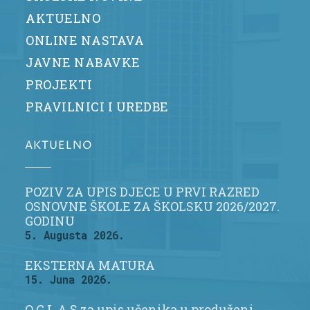
AKTUELNO
ONLINE NASTAVA
JAVNE NABAVKE
PROJEKTI
PRAVILNICI I UREDBE
AKTUELNO
POZIV ZA UPIS DJECE U PRVI RAZRED
OSNOVNE ŠKOLE ZA ŠKOLSKU 2026/2027.
GODINU
5. Augusta 2026.
EKSTERNA MATURA
15. Juna 2026.
O G L A S za upis učenika u produženi