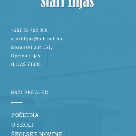
+387 33 402 300
stariilijas@bih.net.ba
Bosanski put 151,
Općina Ilijaš
ILIJAŠ 71380
BRZI PREGLED
POČETNA
O ŠKOLI
ŠKOLSKE NOVINE