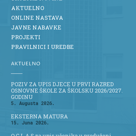
AKTUELNO
ONLINE NASTAVA
JAVNE NABAVKE
PROJEKTI
PRAVILNICI I UREDBE
AKTUELNO
POZIV ZA UPIS DJECE U PRVI RAZRED
OSNOVNE ŠKOLE ZA ŠKOLSKU 2026/2027.
GODINU
5. Augusta 2026.
EKSTERNA MATURA
15. Juna 2026.
O G L A S za upis učenika u produženi