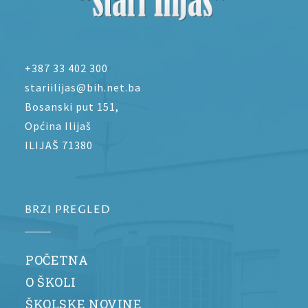
+387 33 402 300
stariilijas@bih.net.ba
Bosanski put 151,
Općina Ilijaš
ILIJAŠ 71380
BRZI PREGLED
POČETNA
O ŠKOLI
ŠKOLSKE NOVINE