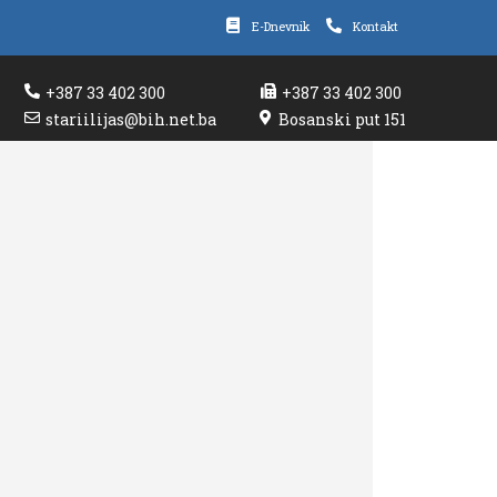
E-Dnevnik
Kontakt
+387 33 402 300
+387 33 402 300
stariilijas@bih.net.ba
Bosanski put 151