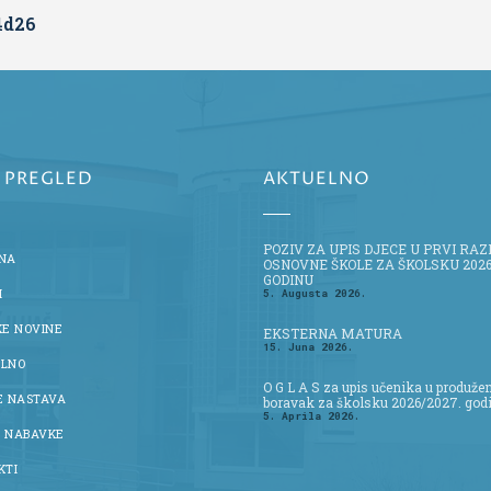
4d26
I PREGLED
AKTUELNO
POZIV ZA UPIS DJECE U PRVI RA
NA
OSNOVNE ŠKOLE ZA ŠKOLSKU 2026
GODINU
I
5. Augusta 2026.
KE NOVINE
EKSTERNA MATURA
15. Juna 2026.
LNO
O G L A S za upis učenika u produže
E NASTAVA
boravak za školsku 2026/2027. god
5. Aprila 2026.
 NABAVKE
KTI