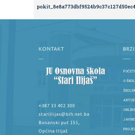
pokit_8e8a773dbf9524b9c37c127d50ec
KONTAKT
BRZ
POČET
O ŠKOL
ŠKOLS
AKTUE
+387 33 402 300
ONLIN
stariilijas@bih.net.ba
JAVNE
Bosanski put 151,
PROJE
Općina Ilijaš