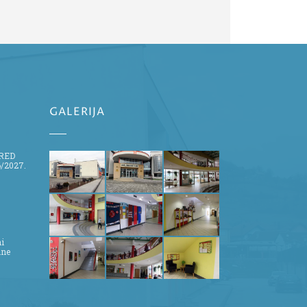
GALERIJA
ZRED
/2027.
ni
ine