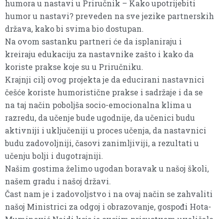
humora u nastavi u Priručnik – Kako upotrijebiti
humor u nastavi? preveden na sve jezike partnerskih
država, kako bi svima bio dostupan.
Na ovom sastanku partneri će da isplaniraju i
kreiraju edukaciju za nastavnike zašto i kako da
koriste prakse koje su u Priručniku.
Krajnji cilj ovog projekta je da educirani nastavnici
češće koriste humoristične prakse i sadržaje i da se
na taj način poboljša socio-emocionalna klima u
razredu, da učenje bude ugodnije, da učenici budu
aktivniji i uključeniji u proces učenja, da nastavnici
budu zadovoljniji, časovi zanimljiviji, a rezultati u
učenju bolji i dugotrajniji.
Našim gostima želimo ugodan boravak u našoj školi,
našem gradu i našoj državi.
Čast nam je i zadovoljstvo i na ovaj način se zahvaliti
našoj Ministrici za odgoj i obrazovanje, gospođi Hota-