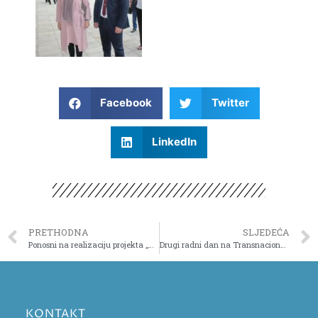
Facebook
Twitter
LinkedIn
PRETHODNA
SLJEDEĆA
Ponosni na realizaciju projekta „Humour in the classroom“
Drugi radni dan na Transnacionalnom susretu partnera u okviru projekta ERASMUS+ “Humor u nastavi”
KONTAKT