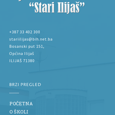
+387 33 402 300
stariilijas@bih.net.ba
Bosanski put 151,
Općina Ilijaš
ILIJAŠ 71380
BRZI PREGLED
POČETNA
O ŠKOLI