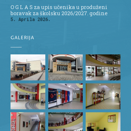
O G L A S za upis učenika u produženi
boravak za školsku 2026/2027. godine
5. Aprila 2026.
GALERIJA