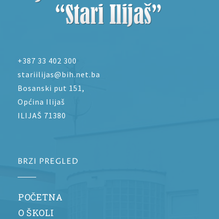
+387 33 402 300
stariilijas@bih.net.ba
Bosanski put 151,
Općina Ilijaš
ILIJAŠ 71380
BRZI PREGLED
POČETNA
O ŠKOLI