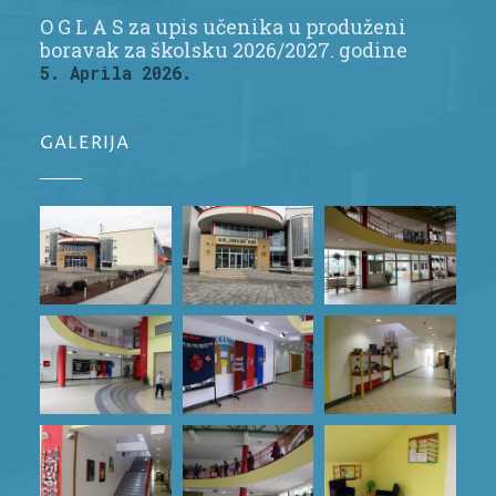
O G L A S za upis učenika u produženi
boravak za školsku 2026/2027. godine
5. Aprila 2026.
GALERIJA