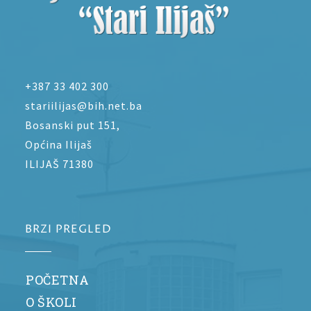
+387 33 402 300
stariilijas@bih.net.ba
Bosanski put 151,
Općina Ilijaš
ILIJAŠ 71380
BRZI PREGLED
POČETNA
O ŠKOLI