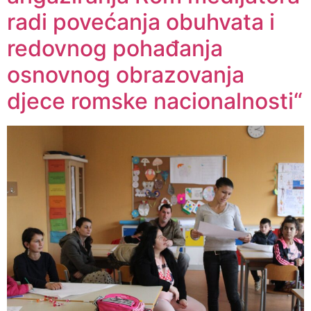
radi povećanja obuhvata i
redovnog pohađanja
osnovnog obrazovanja
djece romske nacionalnosti“