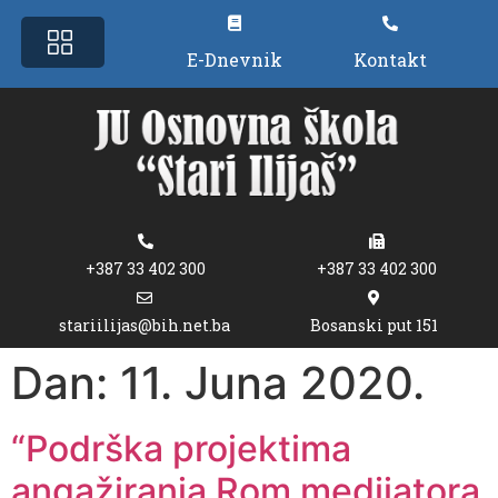
E-Dnevnik
Kontakt
+387 33 402 300
+387 33 402 300
stariilijas@bih.net.ba
Bosanski put 151
Dan:
11. Juna 2020.
“Podrška projektima
angažiranja Rom medijatora