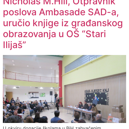
Nicholas M.Hill, Otpravnik
poslova Ambasade SAD-a,
uručio knjige iz građanskog
obrazovanja u OŠ “Stari
Ilijaš”
U okviru donacije školama u BiH zahvaćenim