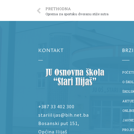
PRETHODNA
Oprema za sportsku dvoranu stiže sutra
KONTAKT
BRZ
POČET
O ŠKOL
ŠKOLS
AKTUE
+387 33 402 300
ONLIN
stariilijas@bih.net.ba
JAVNE
Bosanski put 151,
PROJE
Općina Ilijaš