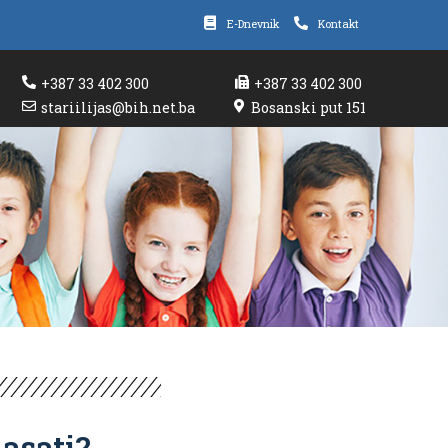
E-Dnevnik
Kontakt
+387 33 402 300
+387 33 402 300
stariilijas@bih.net.ba
Bosanski put 151
lasati?