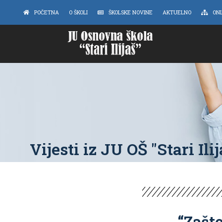
POČETNA
O ŠKOLI
ŠKOLSKE NOVINE
AKTUELNO
ON
Vijesti iz JU OŠ "Stari Ilij
“Zašto