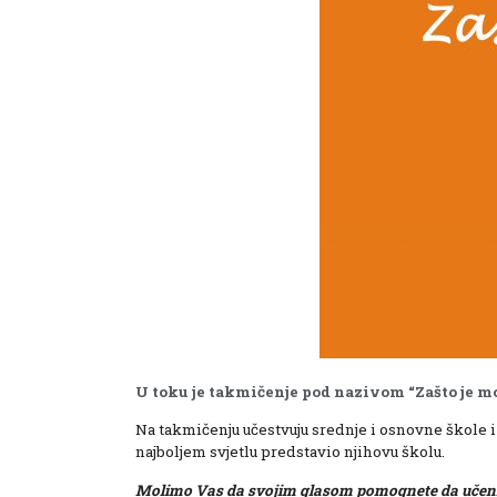
U toku je takmičenje pod nazivom “Zašto je mo
Na takmičenju učestvuju srednje i osnovne škole iz F
najboljem svjetlu predstavio njihovu školu.
Molimo Vas da svojim glasom pomognete da učenici