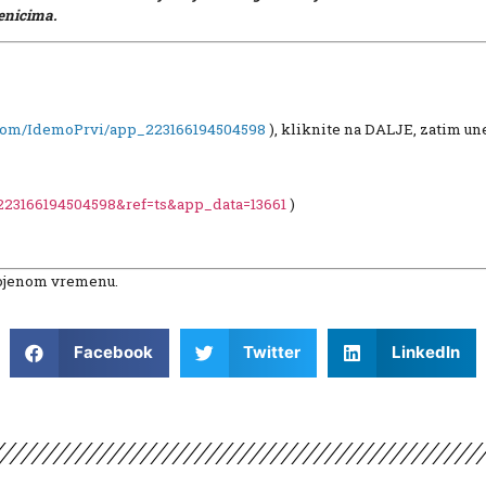
enicima.
com/IdemoPrvi/app_223166194504598
), kliknite na DALJE, zatim une
23166194504598&ref=ts&app_data=13661
)
dvojenom vremenu.
Facebook
Twitter
LinkedIn