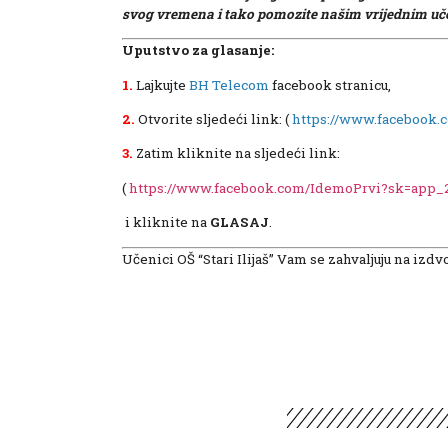
svog vremena i tako pomozite našim vrijednim uč
Uputstvo za glasanje:
1.
Lajkujte
BH Telecom
facebook stranicu,
2.
Otvorite sljedeći link: (
https://www.facebook.
3.
Zatim kliknite na sljedeći link:
(
https://www.facebook.com/IdemoPrvi?sk=app_2
i kliknite na
GLASAJ
.
Učenici OŠ “Stari Ilijaš” Vam se zahvaljuju na iz