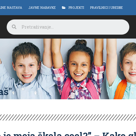
LINE NASTAVA
JAVNE NABAVKE
PROJEKTI
PRAVILNICI I UREDBE
aš"
 je moja škola cool?” – Kako g