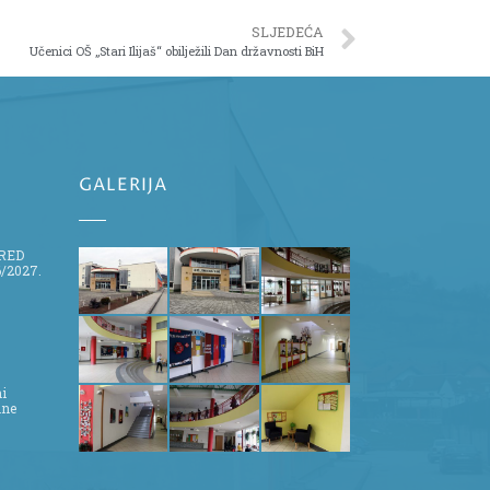
SLJEDEĆA
Učenici OŠ „Stari Ilijaš“ obilježili Dan državnosti BiH
GALERIJA
ZRED
/2027.
ni
ine