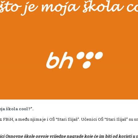
ja škola cool?”.
BiH, a među njima je i OŠ “Stari Ilijaš”. Učenici OŠ “Stari Ilijaš” su sn
 Osnovne škole osvoje vrijedne nagrade koje će im biti od koristi u