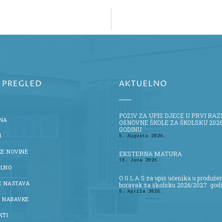
I PREGLED
AKTUELNO
POZIV ZA UPIS DJECE U PRVI RA
NA
OSNOVNE ŠKOLE ZA ŠKOLSKU 2026
GODINU
I
5. Augusta 2026.
KE NOVINE
EKSTERNA MATURA
15. Juna 2026.
LNO
O G L A S za upis učenika u produže
E NASTAVA
boravak za školsku 2026/2027. god
5. Aprila 2026.
 NABAVKE
KTI