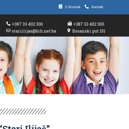
E-Dnevnik
Kontakt
+387 33 402 300
+387 33 402 300
stariilijas@bih.net.ba
Bosanski put 151
tari Ilijaš”