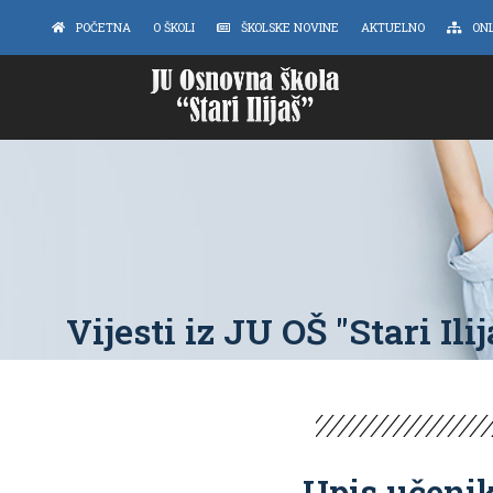
POČETNA
O ŠKOLI
ŠKOLSKE NOVINE
AKTUELNO
ON
Vijesti iz JU OŠ "Stari Ilij
Upis učenik