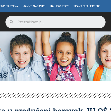
LINE NASTAVA
JAVNE NABAVKE
PROJEKTI
PRAVILNICI I UREDBE
aš"
a u produženi boravak JU OŠ “S