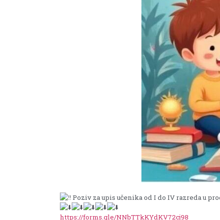
Poziv za upis učenika od I do IV razreda u pro
https://forms.gle/NNbTTkKYdKV72cj98