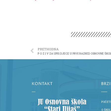
PRETHODNA
P O Z I V ZA UPIS DJECE U PRVI RAZRED OSNOVNE ŠKO
KONTAKT
BRZ
POČET
O ŠKOL