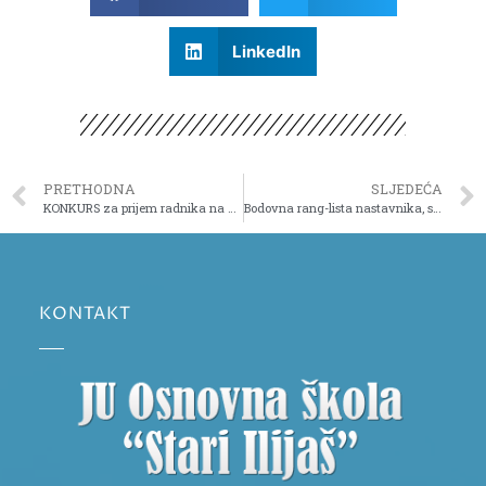
LinkedIn
PRETHODNA
SLJEDEĆA
KONKURS za prijem radnika na upražnjena radna mjesta u školskoj 2022/2023. godini
Bodovna rang-lista nastavnika, stručnih saradnika i saradnika
KONTAKT