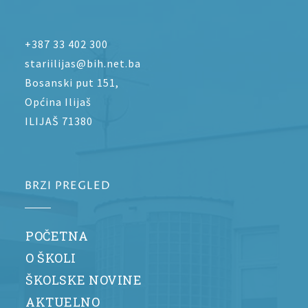
+387 33 402 300
stariilijas@bih.net.ba
Bosanski put 151,
Općina Ilijaš
ILIJAŠ 71380
BRZI PREGLED
POČETNA
O ŠKOLI
ŠKOLSKE NOVINE
AKTUELNO