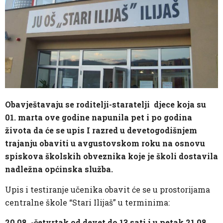
Obavještavaju se roditelji-staratelji djece koja su
01. marta ove godine napunila pet i po godina
života da će se upis I razred u devetogodišnjem
trajanju obaviti u avgustovskom roku na osnovu
spiskova školskih obveznika koje je školi dostavila
nadležna općinska služba.
Upis i testiranje učenika obavit će se u prostorijama
centralne škole “Stari Ilijaš” u terminima:
20.08. -četvrtak od devet do 13 sati i u petak 21.08.