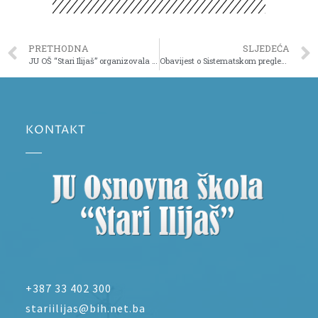
PRETHODNA
SLJEDEĆA
JU OŠ “Stari Ilijaš” organizovala turnir u malom nogometu
Obavijest o Sistematskom pregledu u OŠ “Stari Ilijaš”
KONTAKT
+387 33 402 300
stariilijas@bih.net.ba