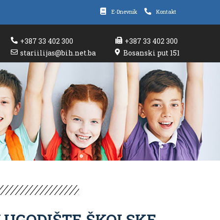
E-Dnevnik
Kontakt
+387 33 402 300
+387 33 402 300
stariilijas@bih.net.ba
Bosanski put 151
OLUGODIŠTE ŠKOLSKE