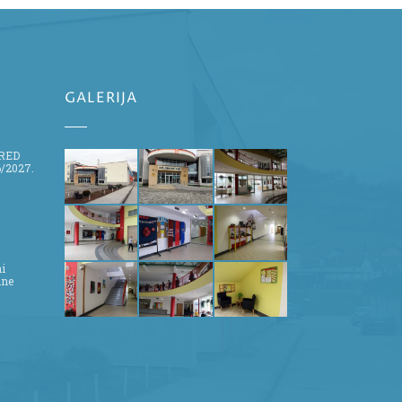
GALERIJA
ZRED
/2027.
ni
ine