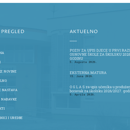
I PREGLED
AKTUELNO
POZIV ZA UPIS DJECE U PRVI RA
NA
OSNOVNE ŠKOLE ZA ŠKOLSKU 2026
GODINU
I
5. Augusta 2026.
KE NOVINE
EKSTERNA MATURA
15. Juna 2026.
LNO
O G L A S za upis učenika u produže
E NASTAVA
boravak za školsku 2026/2027. god
5. Aprila 2026.
 NABAVKE
KTI
NICI I UREDBE