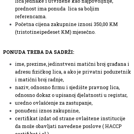
lica jednake i utvrđene kao najpovoljnije,
prednost ima ponuda lica sa boljim
referencama.
Početna cijena zakupnine iznosi 350,00 KM
(tristotineipedeset KM) mjesečno.
PONUDA TREBA DA SADRŽI:
ime, prezime, jedinstveni matični broj građana i
adresu fizičkog lica, a ako je privatni poduzetnik
i matični broj radnje,
naziv, odnosno firmu i sjedište pravnog lica,
odnosno dokaz o upisanoj djelatnosti u registar,
uredno ovlašćenje za zastupanje,
ponuđeni iznos zakupnine,
certifikat izdat od strane ovlaštene institucije
da može obavljati navedene poslove ( HACCP
certifikat i sl.).