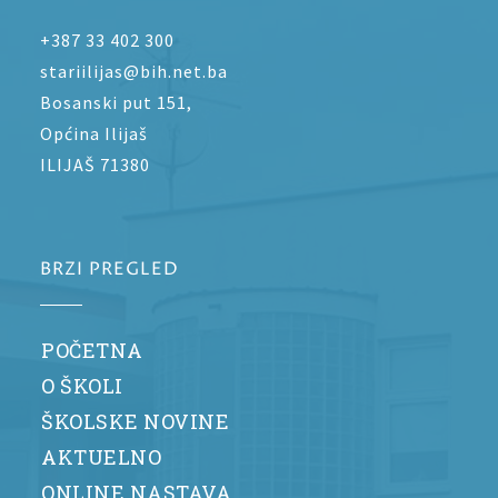
+387 33 402 300
stariilijas@bih.net.ba
Bosanski put 151,
Općina Ilijaš
ILIJAŠ 71380
BRZI PREGLED
POČETNA
O ŠKOLI
ŠKOLSKE NOVINE
AKTUELNO
ONLINE NASTAVA