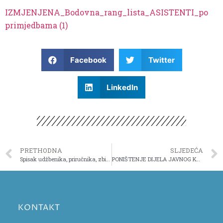
IZMJENJENA_Bodovna_rang_lista_ASISTENTI_po
primjedbama (1)
Facebook
Twitter
LinkedIn
PRETHODNA
SLJEDEĆA
Spisak udžbenika, priručnika, zbirki i radnih sveski koje će se koristiti u školskoj 2022/2023. godini
PONIŠTENJE DIJELA JAVNOG KONKURSA
KONTAKT