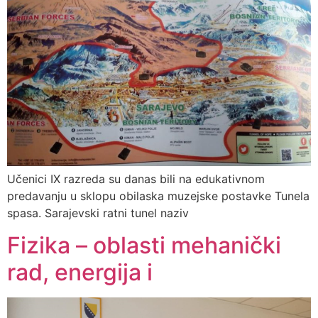
Učenici IX razreda su danas bili na edukativnom
predavanju u sklopu obilaska muzejske postavke Tunela
spasa. Sarajevski ratni tunel naziv
Fizika – oblasti mehanički
rad, energija i