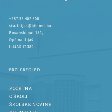
+387 33 402 300
stariilijas@bih.net.ba
Bosanski put 151,
Općina Ilijaš
ILIJAŠ 71380
BRZI PREGLED
POČETNA
O ŠKOLI
ŠKOLSKE NOVINE