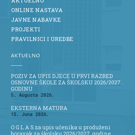
AKTUELNO
ONLINE NASTAVA
JAVNE NABAVKE
PROJEKTI
PRAVILNICI I UREDBE
AKTUELNO
POZIV ZA UPIS DJECE U PRVI RAZRED
OSNOVNE ŠKOLE ZA ŠKOLSKU 2026/2027.
GODINU
5. Augusta 2026.
EKSTERNA MATURA
15. Juna 2026.
O G L A S za upis učenika u produženi
boravak za školsku 2026/2027. godine